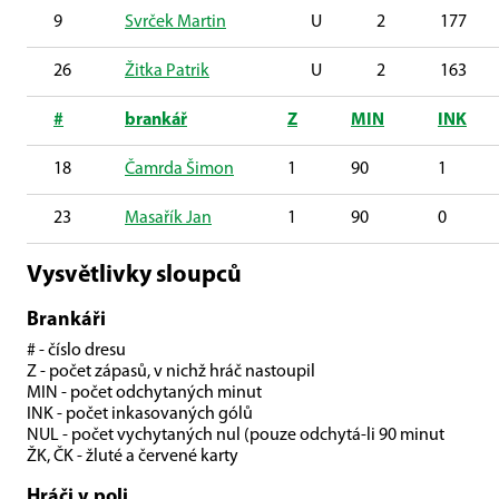
9
Svrček Martin
U
2
177
26
Žitka Patrik
U
2
163
#
brankář
Z
MIN
INK
18
Čamrda Šimon
1
90
1
23
Masařík Jan
1
90
0
Vysvětlivky sloupců
Brankáři
# - číslo dresu
Z - počet zápasů, v nichž hráč nastoupil
MIN - počet odchytaných minut
INK - počet inkasovaných gólů
NUL - počet vychytaných nul (pouze odchytá-li 90 minut
ŽK, ČK - žluté a červené karty
Hráči v poli