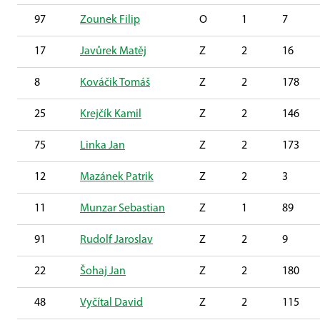
97
Zounek Filip
O
1
7
17
Javůrek Matěj
Z
2
16
8
Kováčik Tomáš
Z
2
178
25
Krejčík Kamil
Z
2
146
75
Linka Jan
Z
2
173
12
Mazánek Patrik
Z
2
3
11
Munzar Sebastian
Z
1
89
91
Rudolf Jaroslav
Z
2
9
22
Šohaj Jan
Z
2
180
48
Vyčítal David
Z
2
115