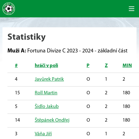
Statistiky
Muži A:
Fortuna Divize C 2023 - 2024 - základní část
#
hráči v poli
P
Z
MIN
4
Javůrek Patrik
O
1
2
15
Roll Martin
O
2
180
5
Šidlo Jakub
O
2
180
14
Štěpánek Ondřej
O
2
180
3
Váňa Jiří
O
1
2