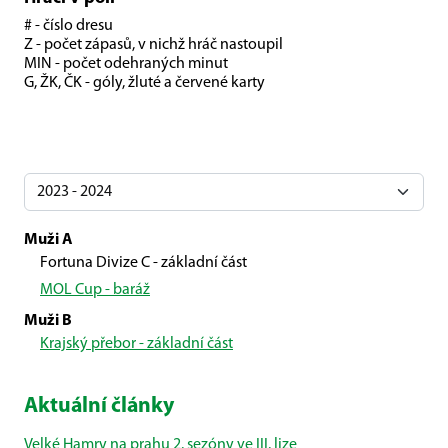
# - číslo dresu
Z - počet zápasů, v nichž hráč nastoupil
MIN - počet odehraných minut
G, ŽK, ČK - góly, žluté a červené karty
Muži A
Fortuna Divize C - základní část
MOL Cup - baráž
Muži B
Krajský přebor - základní část
Aktuální články
Velké Hamry na prahu 2. sezóny ve III. lize