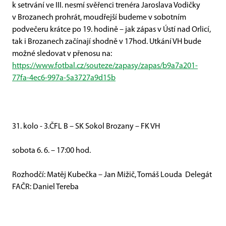
k setrvání ve III. nesmí svěřenci trenéra Jaroslava Vodičky
v Brozanech prohrát, moudřejší budeme v sobotním
podvečeru krátce po 19. hodině – jak zápas v Ústí nad Orlicí,
tak i Brozanech začínají shodně v 17hod. Utkání VH bude
možné sledovat v přenosu na:
https://www.fotbal.cz/souteze/zapasy/zapas/b9a7a201-
77fa-4ec6-997a-5a3727a9d15b
31
.
kol
o
-
3.ČFL
B –
SK Sokol
Brozany
– FK VH
sobota 6. 6. – 17:00
hod.
Rozhodčí
: Matěj Kubečka – Jan Mižič, Tomáš Louda
Delegát
FA
ČR
: Daniel Tereba