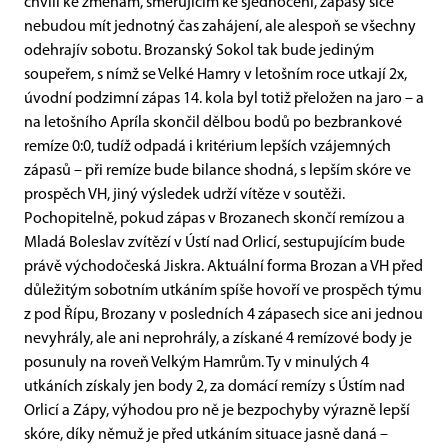
chvíli ke změnám, směrujícím ke sjednocení, zápasy sice
nebudou mít jednotný čas zahájení, ale alespoň se všechny
odehrajív sobotu. Brozanský Sokol tak bude jediným
soupeřem, s nímž se Velké Hamry v letošním roce utkají 2x,
úvodní podzimní zápas 14. kola byl totiž přeložen na jaro – a
na letošního Apríla skončil dělbou bodů po bezbrankové
remíze 0:0, tudíž odpadá i kritérium lepších vzájemných
zápasů – při remíze bude bilance shodná, s lepším skóre ve
prospěch VH, jiný výsledek udrží vítěze v soutěži.
Pochopitelně, pokud zápas v Brozanech skončí remízou a
Mladá Boleslav zvítězí v Ústí nad Orlicí, sestupujícím bude
právě východočeská Jiskra. Aktuální forma Brozan a VH před
důležitým sobotním utkáním spíše hovoří ve prospěch týmu
z pod Řípu, Brozany v posledních 4 zápasech sice ani jednou
nevyhrály, ale ani neprohrály, a získané 4 remízové body je
posunuly na roveň Velkým Hamrům. Ty v minulých 4
utkáních získaly jen body 2, za domácí remízy s Ústím nad
Orlicí a Zápy, výhodou pro ně je bezpochyby výrazně lepší
skóre, díky němuž je před utkáním situace jasně daná –