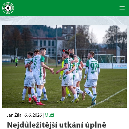
Jan Žíla |
6. 6. 2026
|
Muži
Nejdůležitější utkání úplně