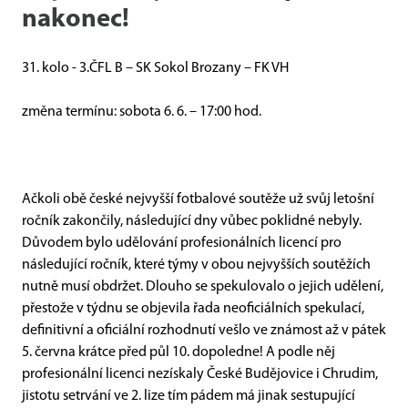
nakonec!
31
.
kolo
-
3.ČFL
B –
SK Sokol
Brozany
– FK VH
změna termínu:
sobota 6. 6. – 17:00
hod
.
Ačkoli obě české nejvyšší fotbalové soutěže už svůj letošní
ročník zakončily, následující dny vůbec poklidné nebyly.
Důvodem bylo udělování profesionálních licencí pro
následující ročník, které týmy v obou nejvyšších soutěžích
nutně musí obdržet. Dlouho se spekulovalo o jejich udělení,
přestože v týdnu se objevila řada neoficiálních spekulací,
definitivní a oficiální rozhodnutí vešlo ve známost až v pátek
5. června krátce před půl 10. dopoledne! A podle něj
profesionální licenci nezískaly České Budějovice i Chrudim,
jistotu setrvání ve 2. lize tím pádem má jinak sestupující