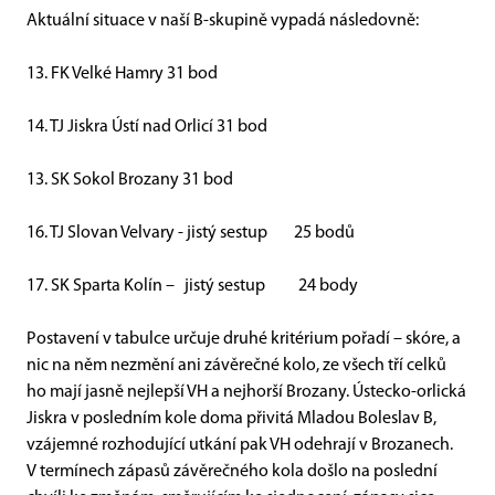
Aktuální situace v naší B-skupině vypadá následovně:
13
. FK Velké Hamry
​​​
31
bod
14. TJ Jiskra Ústí nad Orlicí
3
1 bod
13. SK Sokol
Brozany
​​​
31 bod
16. TJ Slovan
Velvary
-
jistý
sestup
25
bodů
17. SK Sparta
Kolín
–
jistý
sestup
​
24 body
Postavení v tabulce určuje druhé kritérium pořadí – skóre, a
nic na něm nezmění ani závěrečné kolo, ze všech tří celků
ho mají jasně nejlepší VH a nejhorší Brozany. Ústecko-orlická
Jiskra v posledním kole doma přivitá Mladou Boleslav B,
vzájemné rozhodující utkání pak VH odehrají v Brozanech.
V termínech zápasů závěrečného kola došlo na poslední