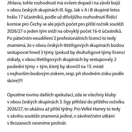
Jihlava, tohle rozhodnutí má ovšem dopad i na závěr bojů
v obou českých skupinách III. ligy. Jak v A i B skupině letos
hrálo 17 účastníků, podle už dřívějšího rozhodnutí Řídící
komise pro Čechy se ale jejich počet pro příští ročník soutěží
2026/27 o jeden tým sníží na obvyklý počet 16-ti účastníků.
Po pátečním neudělení 2 profesionálních licencí to tedy
znamená, že v obou českých třetiligových skupinách budou
sestupovat hned 3 týmy (pokud by druholigové týmy licenci
získaly, v obou třetiligových skupinách by sestupovaly 2
poslední týmy + tým, který by skončil na 15. místě
s nejhorším bodovým ziskem, resp. při shodném zisku podle
skóre)!!!
Opusťme rovinu dalších spekulací, zda se všechny kluby
v obou českých skupinách 3. ligy přihlásí do příštího ročníku
2026/27, to ukážou až příští týdny. Pro Velké Hamry to tedy
v závěru soutěže znamená jediné, v závěrečném utkání
v Brozanech nesmíme prohrát.