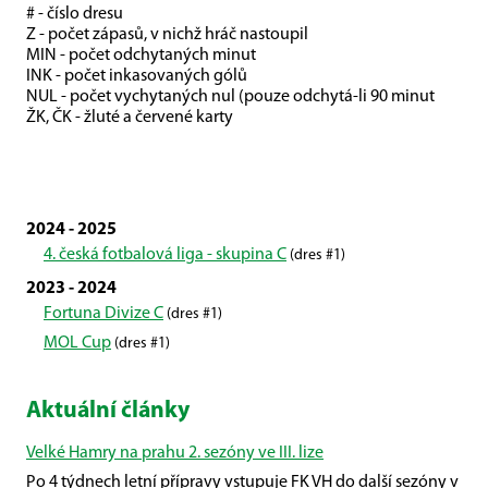
# - číslo dresu
Z - počet zápasů, v nichž hráč nastoupil
MIN - počet odchytaných minut
INK - počet inkasovaných gólů
NUL - počet vychytaných nul (pouze odchytá-li 90 minut
ŽK, ČK - žluté a červené karty
2024 - 2025
4. česká fotbalová liga - skupina C
(dres #1)
2023 - 2024
Fortuna Divize C
(dres #1)
MOL Cup
(dres #1)
Aktuální články
Velké Hamry na prahu 2. sezóny ve III. lize
Po 4 týdnech letní přípravy vstupuje FK VH do další sezóny v