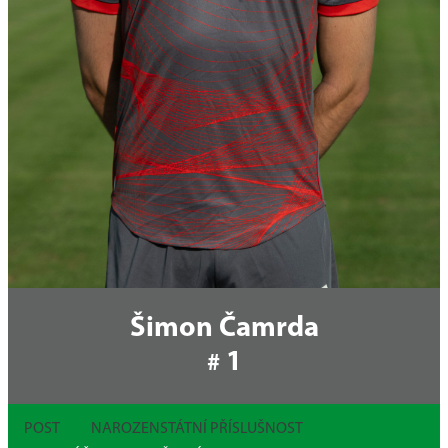
Šimon Čamrda
1
#
POST
NAROZEN
STÁTNÍ PŘÍSLUŠNOST