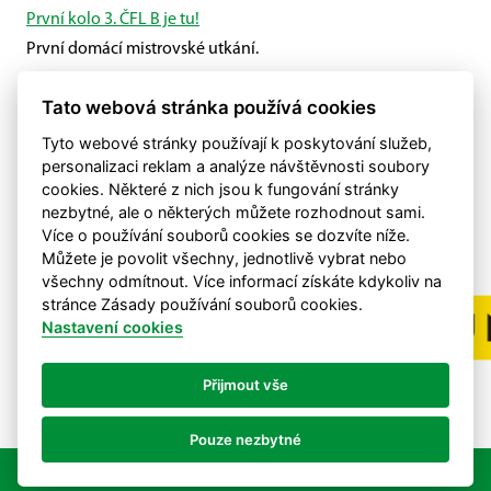
První kolo 3. ČFL B je tu!
První domácí mistrovské utkání.
Výsledek zápasu proti Přepeřím
Tato webová stránka používá cookies
Velké Hamry prohrály proti Přepeřím 3:0.
Tyto webové stránky používají k poskytování služeb,
personalizaci reklam a analýze návštěvnosti soubory
cookies. Některé z nich jsou k fungování stránky
nezbytné, ale o některých můžete rozhodnout sami.
Více o používání souborů cookies se dozvíte níže.
Můžete je povolit všechny, jednotlivě vybrat nebo
všechny odmítnout. Více informací získáte kdykoliv na
stránce Zásady používání souborů cookies.
Nastavení cookies
Přijmout vše
Pouze nezbytné
©
eSports s.r.o.
& FK Velké Hamry
Nastavení cookies
RSS