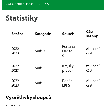
ZÁLOŽNÍK
2. 1998
ČESKÁ
Statistiky
Část
Sezóna
Kategorie
Soutěž
sezóny
Fortuna
2022 -
základní
Muži A
Divize
2023
část
C
2022 -
Krajský
základní
Muži B
2023
přebor
část
2022 -
Pohár
základní
Muži B
2023
LKFS
část
Vysvětlivky sloupců