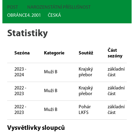
POST
NAROZEN
STÁTNÍ PŘÍSLUŠNOST
OBRÁNCE
4. 2001
ČESKÁ
Statistiky
Část
Sezóna
Kategorie
Soutěž
sezóny
2023 -
Krajský
základní
Muži B
2024
přebor
část
2022 -
Krajský
základní
Muži B
2023
přebor
část
2022 -
Pohár
základní
Muži B
2023
LKFS
část
Vysvětlivky sloupců