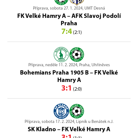
Příprava, sobota 27. 1. 2024, UMT Desná
FK Velké Hamry A
–
AFK Slavoj Podolí
Praha
7:4
(2:1)
Příprava, neděle 11. 2. 2024, Praha, Uhříněves
Bohemians Praha 1905 B
–
FK Velké
Hamry A
3:1
(2:0)
Příprava, sobota 17. 2. 2024, Lipník u Benátek n.J.
SK Kladno
–
FK Velké Hamry A
3:1