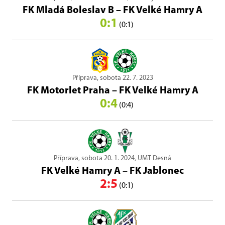
FK Mladá Boleslav B
–
FK Velké Hamry A
0:1
(0:1)
Příprava, sobota 22. 7. 2023
FK Motorlet Praha
–
FK Velké Hamry A
0:4
(0:4)
Příprava, sobota 20. 1. 2024, UMT Desná
FK Velké Hamry A
–
FK Jablonec
2:5
(0:1)