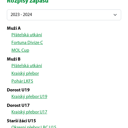
Rozpisy zápasů
Muži A
Přátelská utkání
Fortuna Divize C
MOL Cup
Muži B
Přátelská utkání
Krajský přebor
Pohár LKFS
Dorost U19
Krajský přebor U19
Dorost U17
Krajský přebor U17
Starší žáci U15
Okresní přebor LBC U15