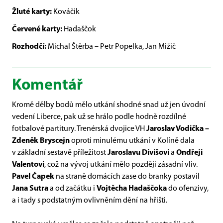
Žluté karty:
Kováčik
Červené karty:
Hadaščok
Rozhodčí:
Michal Štěrba – Petr Popelka, Jan Mižič
Komentář
Kromě dělby bodů mělo utkání shodné snad už jen úvodní
vedení Liberce, pak už se hrálo podle hodně rozdílné
fotbalové partitury. Trenérská dvojice VH
Jaroslav Vodička –
Zdeněk Bryscejn
oproti minulému utkání v Kolíně dala
v základní sestavě příležitost
Jaroslavu
Divišovi
a
Ondřeji
Valentovi
, což na vývoj utkání mělo později zásadní vliv.
Pavel Čapek
na straně domácích zase do branky postavil
Jana Sutra
a od začátku i
Vojtěcha Hadaščoka
do ofenzivy,
a i tady s podstatným ovlivněním dění na hřišti.