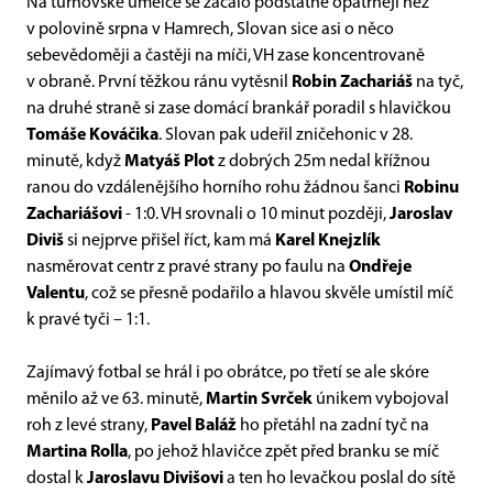
Na turnovské umělce se začalo podstatně opatrněji než
v polovině srpna v Hamrech, Slovan sice asi o něco
sebevědoměji a častěji na míči, VH zase koncentrovaně
v obraně. První těžkou ránu vytěsnil
Robin Zachariáš
na tyč,
na druhé straně si zase domácí brankář poradil s hlavičkou
Tomáše Kováčika
. Slovan pak udeřil zničehonic v 28.
minutě, když
Matyáš Plot
z dobrých 25m nedal křížnou
ranou do vzdálenějšího horního rohu žádnou šanci
Robinu
Zachariášovi
- 1:0. VH srovnali o 10 minut později,
Jaroslav
Diviš
si nejprve přišel říct, kam má
Karel Knejzlík
nasměrovat centr z pravé strany po faulu na
Ondřeje
Valentu
, což se přesně podařilo a hlavou skvěle umístil míč
k pravé tyči – 1:1.
Zajímavý fotbal se hrál i po obrátce, po třetí se ale skóre
měnilo až ve 63. minutě,
Martin Svrček
únikem vybojoval
roh z levé strany,
Pavel Baláž
ho přetáhl na zadní tyč na
Martina Rolla
, po jehož hlavičce zpět před branku se míč
dostal k
Jaroslavu Divišovi
a ten ho levačkou poslal do sítě