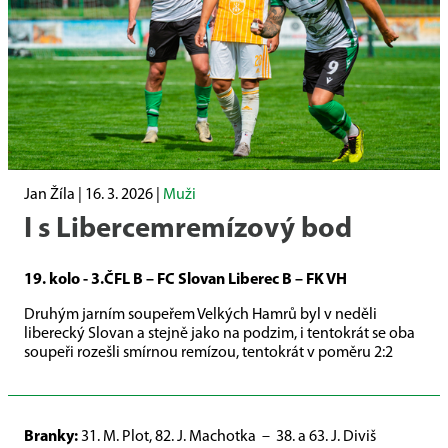
Jan Žíla |
16. 3. 2026
|
Muži
I s Libercemremízový bod
19. kolo - 3.ČFL B – FC Slovan Liberec B – FK VH
Druhým jarním soupeřem Velkých Hamrů byl v neděli
liberecký Slovan a stejně jako na podzim, i tentokrát se oba
soupeři rozešli smírnou remízou, tentokrát v poměru 2:2
Branky:
31. M. Plot, 82. J. Machotka
–
38. a 63. J. Diviš