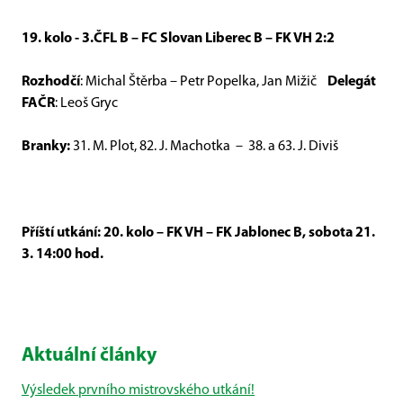
19. kolo - 3.ČFL B – FC Slovan Liberec B – FK VH 2:2
Rozhodčí
: Michal Štěrba – Petr Popelka, Jan Mižič
Delegát
FAČR
: Leoš Gryc
Branky:
31. M. Plot, 82. J. Machotka
–
38. a 63. J. Diviš
Příští utkání: 20. kolo – FK VH – FK Jablonec B, sobota 21.
3.
14:00 hod.
Aktuální články
Výsledek prvního mistrovského utkání!