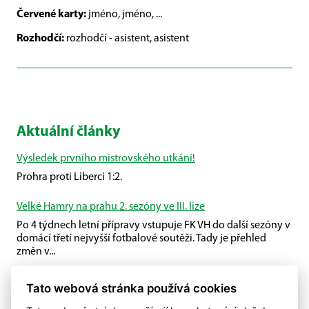
Červené karty:
jméno, jméno, ...
Rozhodčí:
rozhodčí - asistent, asistent
Aktuální články
Výsledek prvního mistrovského utkání!
Prohra proti Liberci 1:2.
Velké Hamry na prahu 2. sezóny ve III. lize
Po 4 týdnech letní přípravy vstupuje FK VH do další sezóny v
domácí třetí nejvyšší fotbalové soutěži. Tady je přehled
změn v...
Příprava U19
Tato webová stránka používá cookies
U19 společně s Plavy porazili Malou Skálu.