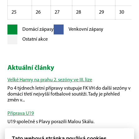
25
26
27
28
29
30
Domácí zápasy
Venkovní zápasy
Ostatní akce
Aktuální články
Velké Hamry na prahu 2. sezóny ve III. lize
Po 4 týdnech letní přípravy vstupuje FK VH do další sezóny v
domácí třetí nejvyšší fotbalové soutěži. Tady je přehled
změn v...
Příprava U19
U19 společně s Plavy porazili Malou Skálu.
První kolo 3. ČFL B je tu!
Tato webová stránka používá cookies