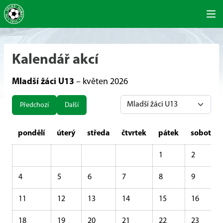
Kalendář akcí
Mladší žáci U13
– květen 2026
Předchozí
Další
pondělí
úterý
středa
čtvrtek
pátek
sobota
1
2
4
5
6
7
8
9
11
12
13
14
15
16
18
19
20
21
22
23