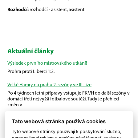
Rozhodčí:
rozhodčí - asistent, asistent
Aktuální články
Výsledek prvního mistrovského utkání!
Prohra proti Liberci 1:2.
Velké Hamry na prahu 2. sezóny ve III. lize
Po 4 týdnech letní přípravy vstupuje FK VH do další sezóny v
domácí třetí nejvyšší fotbalové soutěži. Tady je přehled
změn v...
Příprava U19
Tato webová stránka používá cookies
U19 společně s Plavy porazili Malou Skálu.
Tyto webové stránky používají k poskytování služeb,
personalizaci reklam a analýze návštěvnosti soubory