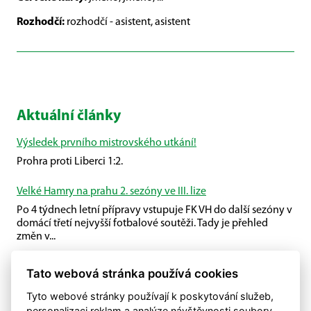
Rozhodčí:
rozhodčí - asistent, asistent
Aktuální články
Výsledek prvního mistrovského utkání!
Prohra proti Liberci 1:2.
Velké Hamry na prahu 2. sezóny ve III. lize
Po 4 týdnech letní přípravy vstupuje FK VH do další sezóny v
domácí třetí nejvyšší fotbalové soutěži. Tady je přehled
změn v...
Příprava U19
Tato webová stránka používá cookies
U19 společně s Plavy porazili Malou Skálu.
Tyto webové stránky používají k poskytování služeb,
personalizaci reklam a analýze návštěvnosti soubory